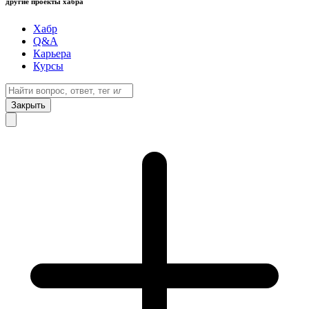
другие проекты хабра
Хабр
Q&A
Карьера
Курсы
Закрыть