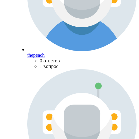
thepeach
0 ответов
1 вопрос