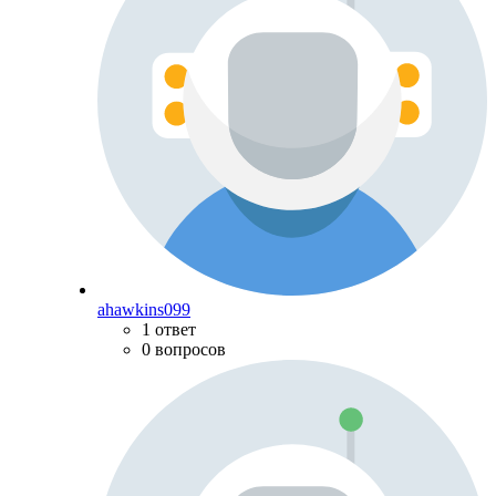
ahawkins099
1 ответ
0 вопросов