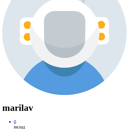
marilav
0
вклад