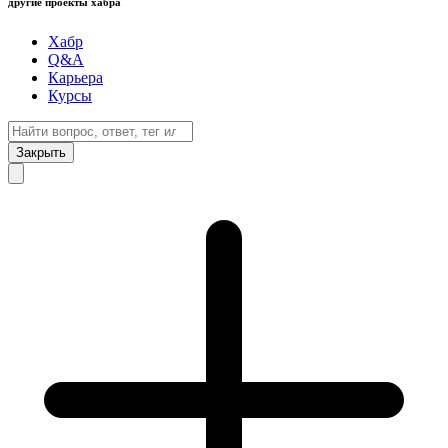
другие проекты хабра
Хабр
Q&A
Карьера
Курсы
Закрыть