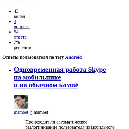
43
вклад
3
вопроса
54
ответа
7%
решений
Ответы пользователя по тегу
Android
Одновременная работа Skype
на мобильнике
и на обычном компé
mambet
@mambet
Происходит ли автоматическое
разлогинивание пользователя из мобильного