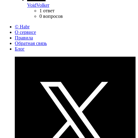
VoidVolker
1 ответ
0 вопросов
© Habr
О сервисе
Правила
Обратная связь
Блог