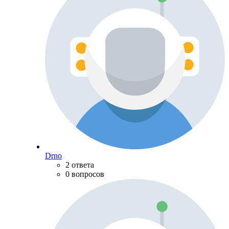
Drno
2 ответа
0 вопросов