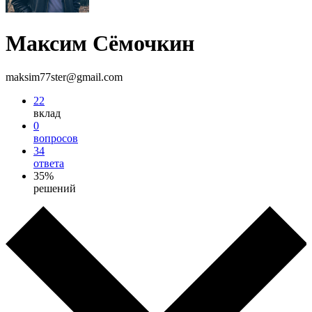
Максим Сёмочкин
maksim77ster@gmail.com
22
вклад
0
вопросов
34
ответа
35%
решений