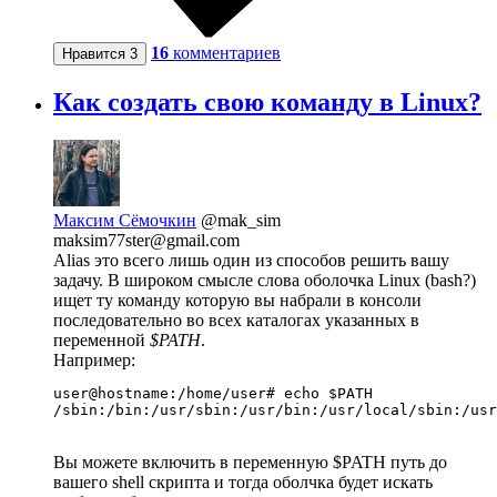
16
комментариев
Нравится
3
Как создать свою команду в Linux?
Максим Сёмочкин
@mak_sim
maksim77ster@gmail.com
Alias это всего лишь один из способов решить вашу
задачу. В широком смысле слова оболочка Linux (bash?)
ищет ту команду которую вы набрали в консоли
последовательно во всех каталогах указанных в
переменной
$PATH
.
Например:
user@hostname:/home/user# echo $PATH

/sbin:/bin:/usr/sbin:/usr/bin:/usr/local/sbin:/usr
Вы можете включить в переменную $PATH путь до
вашего shell скрипта и тогда оболчка будет искать