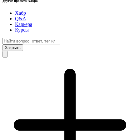
другие проекты хабра
Хабр
Q&A
Карьера
Курсы
Закрыть