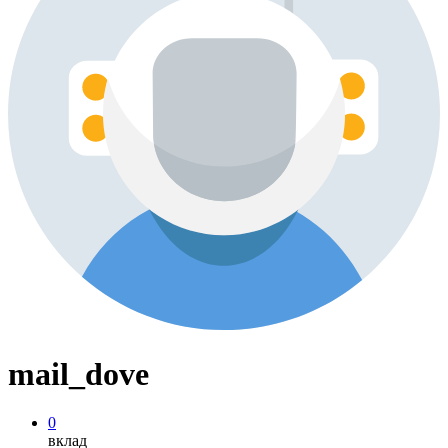
mail_dove
0
вклад