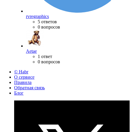
rvregraphics
5 ответов
0 вопросов
Aetae
1 ответ
0 вопросов
© Habr
О сервисе
Правила
Обратная связь
Блог