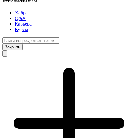
другие проекты хабра
Хабр
Q&A
Карьера
Курсы
Закрыть