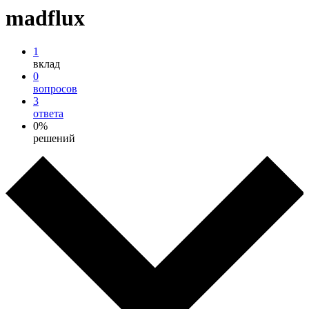
madflux
1
вклад
0
вопросов
3
ответа
0%
решений