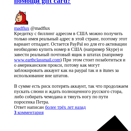
помощи gift card?
madflux
@madflux
Кредитку с биллинг адресом в США можно получить
только имея реальный адрес в этой стране, поэтому этот
вариант отпадает. Остается PayPal но для его активации
необходимо купить номер в США (например Skype) и
завести реальный почтовый ящик в штатах (например
www.earthclassmail.com
) При этом стоит позаботиться и
о американским прокси, потому как могут
заблокировать аккаунт как на paypal так и в itunes за
использование вне штатов.
В сумме есть риск потерять аккаунт, так что продолжаем
пускать слюни и ждать полноценного русского стора,
либо собирать чемодана и тянуть ногу по пути
поросенка Петра.
Ответ написан
более трёх лет назад
3
комментария