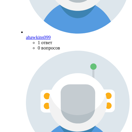
ahawkins099
1 ответ
0 вопросов