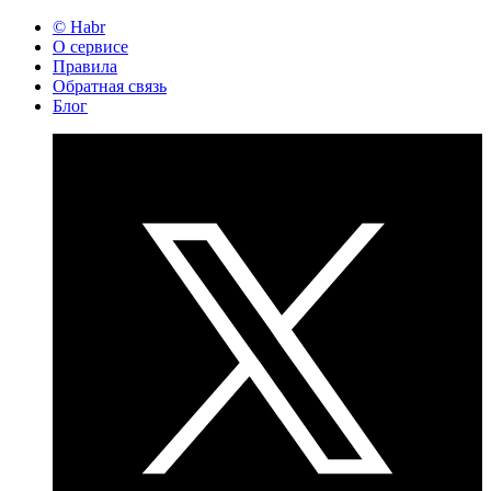
© Habr
О сервисе
Правила
Обратная связь
Блог