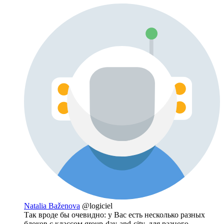
Natalia Baženova
@logiciel
Так вроде бы очевидно: у Вас есть несколько разных
блоков с классом group-day-and-city, для разного