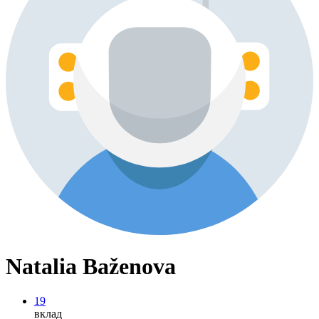
Natalia Baženova
19
вклад