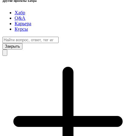
другие проекты хабра
Хабр
Q&A
Карьера
Курсы
Закрыть