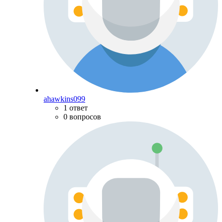
ahawkins099
1 ответ
0 вопросов