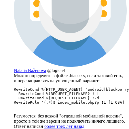
Natalia Baženova
@logiciel
Можно определять в файле .htaccess, если таковой есть,
и перенаправлять на упрощенный вариант:
RewriteCond %{HTTP_USER_AGENT} "android|blackberry
  RewriteCond %{REQUEST_FILENAME} !-f

  RewriteCond %{REQUEST_FILENAME} !-d

RewriteRule ^(.*)$ index_mobile.php?p=$1 [L,QSA]
Разумеется, без всякой "отдельной мобильной версии",
просто в той же версии не подключать ничего лишнего.
Ответ написан
более трёх лет назад