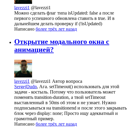
lavezzi1
@lavezzi1
Можно сделать флаг типа isUpdated: false а после
первого успешного обновлена ставить в true. И в
дальнейшем делать проверку if (!isUpdated)
Написано
более трёх лет назад
Открытие модального окна с
анимацией?
lavezzi1
@lavezzi1
Автор вопроса
SergejDudn
, Ага. setTimeout() использовать для этой
задачи - костыль. Потому что пользователь может
поменять transition-duration, а твой setTimeout
выставленный в 50ms об этом и не узнает. Нужно
подписываться на transitionend и после этого закрывать
блок через display: none; Просто ищу адекватный и
грамотный пример.
Написано
более трёх лет назад