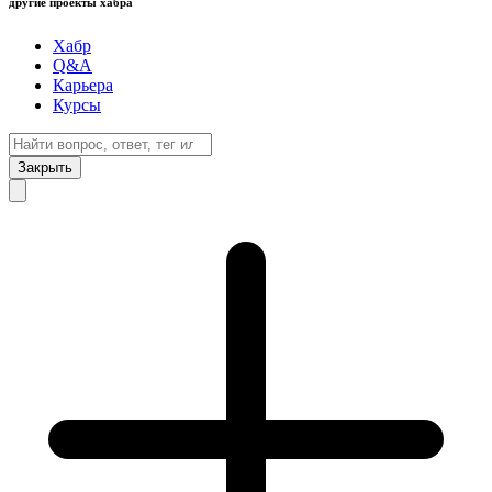
другие проекты хабра
Хабр
Q&A
Карьера
Курсы
Закрыть