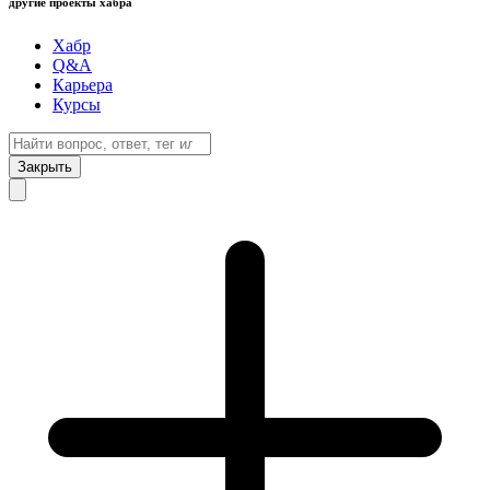
другие проекты хабра
Хабр
Q&A
Карьера
Курсы
Закрыть