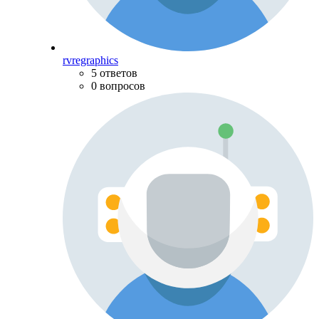
rvregraphics
5 ответов
0 вопросов