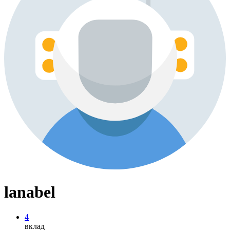
lanabel
4
вклад