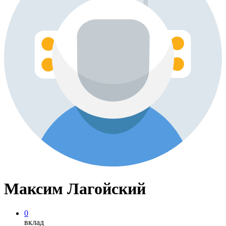
Максим Лагойский
0
вклад