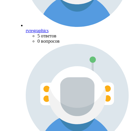
rvregraphics
5 ответов
0 вопросов