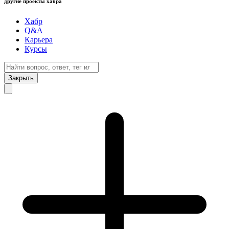
другие проекты хабра
Хабр
Q&A
Карьера
Курсы
Закрыть