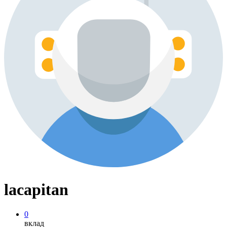
lacapitan
0
вклад