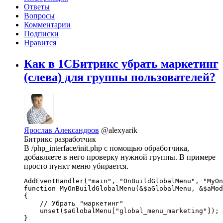
Ответы
Вопросы
Комментарии
Подписки
Нравится
Как в 1СБитрикс убрать маркетинг
(слева) для группы пользователей?
Ярослав Александров
@alexyarik
Битрикс разработчик
В /php_interface/init.php с помощью обработчика,
добавляете в него проверку нужной группы. В примере
просто пункт меню убирается.
AddEventHandler("main", "OnBuildGlobalMenu", "MyOn
function MyOnBuildGlobalMenu(&$aGlobalMenu, &$aMod
{

    // Убрать "маркетинг"

    unset($aGlobalMenu["global_menu_marketing"]);

}