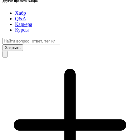
другие проекты хабра
Хабр
Q&A
Карьера
Курсы
Закрыть