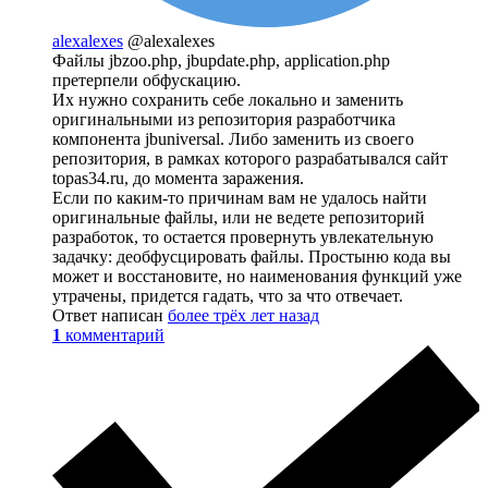
alexalexes
@alexalexes
Файлы jbzoo.php, jbupdate.php, application.php
претерпели обфускацию.
Их нужно сохранить себе локально и заменить
оригинальными из репозитория разработчика
компонента jbuniversal. Либо заменить из своего
репозитория, в рамках которого разрабатывался сайт
topas34.ru, до момента заражения.
Если по каким-то причинам вам не удалось найти
оригинальные файлы, или не ведете репозиторий
разработок, то остается провернуть увлекательную
задачку: деобфусцировать файлы. Простыню кода вы
может и восстановите, но наименования функций уже
утрачены, придется гадать, что за что отвечает.
Ответ написан
более трёх лет назад
1
комментарий