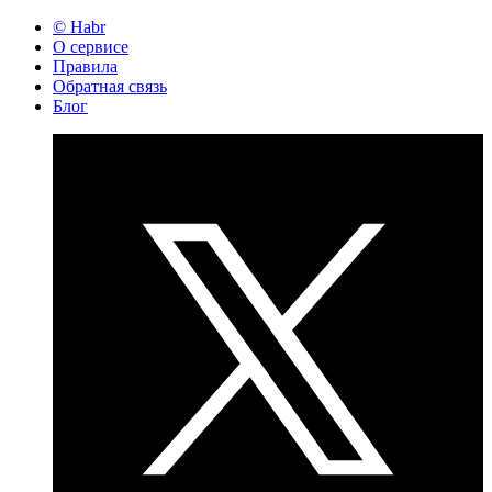
© Habr
О сервисе
Правила
Обратная связь
Блог