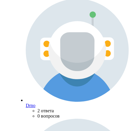
Drno
2 ответа
0 вопросов