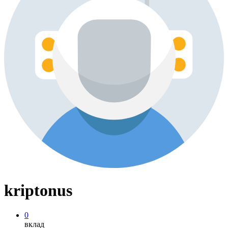
kriptonus
0
вклад