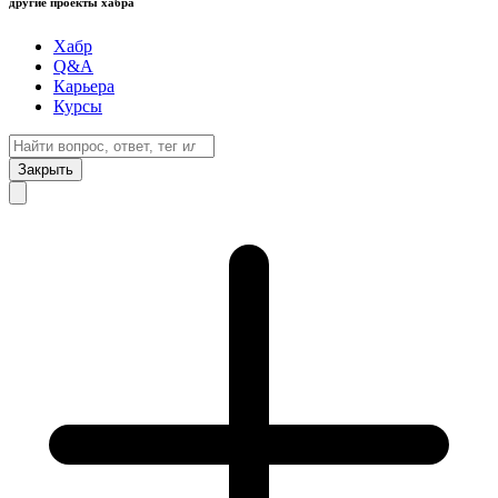
другие проекты хабра
Хабр
Q&A
Карьера
Курсы
Закрыть