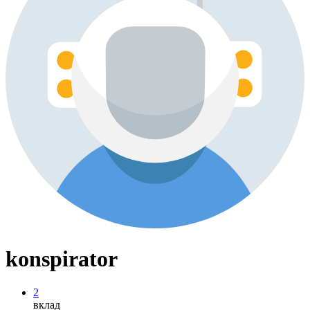
konspirator
2
вклад