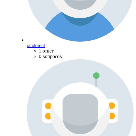
randomnt
1 ответ
0 вопросов