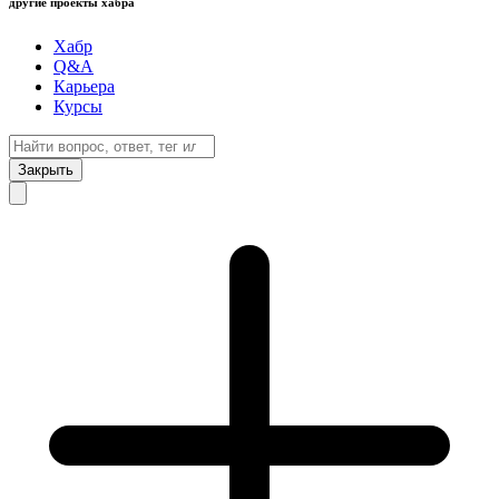
другие проекты хабра
Хабр
Q&A
Карьера
Курсы
Закрыть