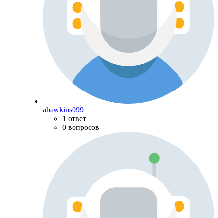
ahawkins099
1 ответ
0 вопросов