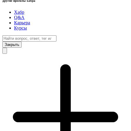
другие проекты хабра
Хабр
Q&A
Карьера
Курсы
Закрыть