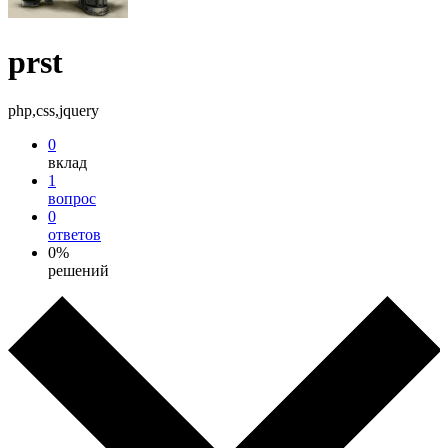
prst
php,css,jquery
0
вклад
1
вопрос
0
ответов
0%
решений