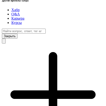
другие проекты хабра
Хабр
Q&A
Карьера
Курсы
Закрыть