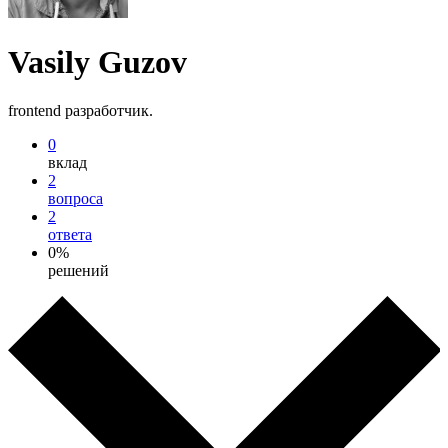
Vasily Guzov
frontend разработчик.
0
вклад
2
вопроса
2
ответа
0%
решений