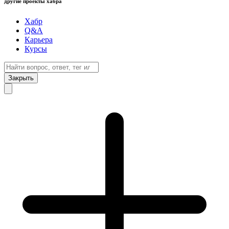
другие проекты хабра
Хабр
Q&A
Карьера
Курсы
Закрыть