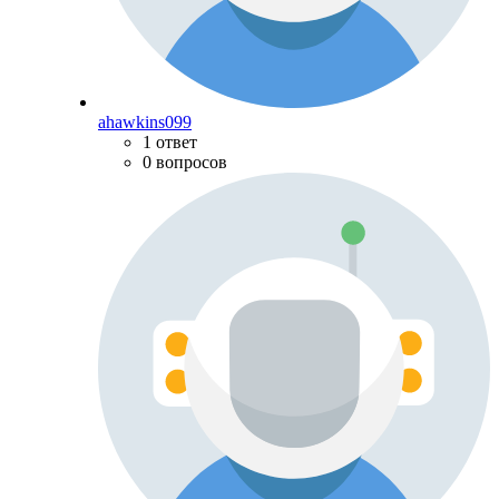
ahawkins099
1 ответ
0 вопросов