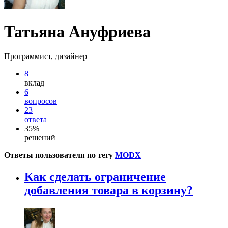
Татьяна Ануфриева
Программист, дизайнер
8
вклад
6
вопросов
23
ответа
35%
решений
Ответы пользователя по тегу
MODX
Как сделать ограничение
добавления товара в корзину?