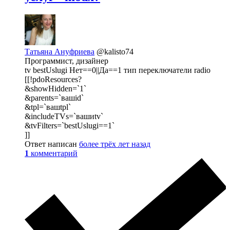
Татьяна Ануфриева
@kalisto74
Программист, дизайнер
tv bestUslugi Нет==0||Да==1 тип переключатели radio
[[!pdoResources?
&showHidden=`1`
&parents=`вашid`
&tpl=`вашtpl`
&includeTVs=`вашиtv`
&tvFilters=`bestUslugi==1`
]]
Ответ написан
более трёх лет назад
1
комментарий