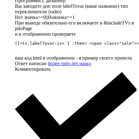
Программист, дизайнер
Вы заводите доп поле labelTovar (ваше название) тип
переключатели (radio)
Нет значка==0||Новинка==1
При выводе обязательно его включаете в &includeTVs в
pdoPage
и в отображении проверяете
[[+tv.labelTovar:is=`1`:then=`<span class="sale"><
ваш код html в отображении - я пример своего привела
Ответ написан
более трёх лет назад
Комментировать