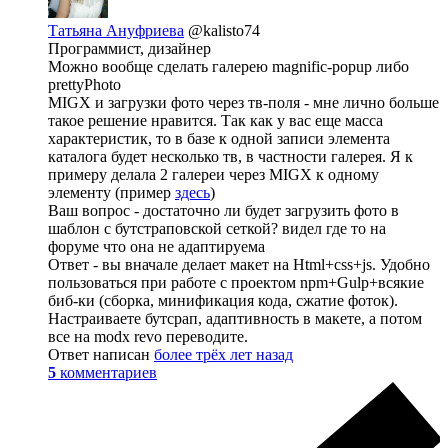
Татьяна Ануфриева
@kalisto74
Программист, дизайнер
Можно вообще сделать галерею magnific-popup либо
prettyPhoto
MIGX и загрузки фото через тв-поля - мне лично больше
такое решение нравится. Так как у вас еще масса
характеристик, то в базе к одной записи элемента
каталога будет несколько тв, в частности галерея. Я к
примеру делала 2 галереи через MIGX к одному
элементу (пример
здесь
)
Ваш вопрос - достаточно ли будет загрузить фото в
шаблон с бутстраповской сеткой? видел где то на
форуме что она не адаптируема
Ответ - вы вначале делает макет на Html+css+js. Удобно
пользоваться при работе с проектом npm+Gulp+всякие
биб-ки (сборка, минификация кода, сжатие фоток).
Настраиваете бутсрап, адаптивность в макете, а потом
все на modx revo переводите.
Ответ написан
более трёх лет назад
5
комментариев