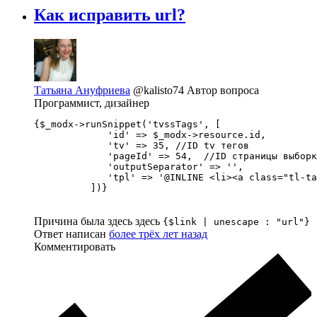
Как исправить url?
Татьяна Ануфриева
@kalisto74
Автор вопроса
Программист, дизайнер
{$_modx->runSnippet('tvssTags', [

             'id' => $_modx->resource.id,

             'tv' => 35, //ID tv тегов

             'pageId' => 54,  //ID страницы выборк
             'outputSeparator' => '',

             'tpl' => '@INLINE <li><a class="tl-ta
          ])}
Причина была здесь здесь
{$link | unescape : "url"}
Ответ написан
более трёх лет назад
Комментировать