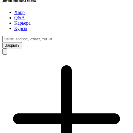
другие проекты хабра
Хабр
Q&A
Карьера
Курсы
Закрыть