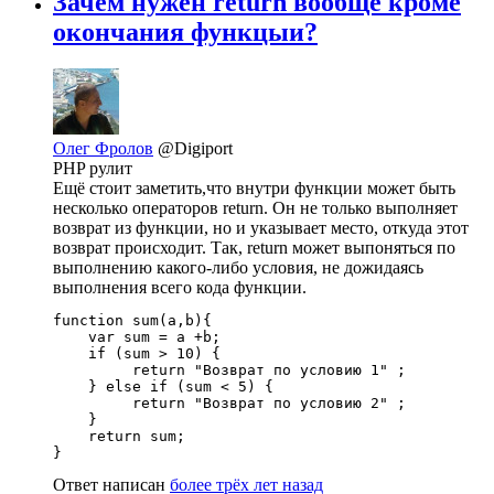
Зачем нужен return вообще кроме
окончания функцыи?
Олег Фролов
@Digiport
PHP рулит
Ещё стоит заметить,что внутри функции может быть
несколько операторов return. Он не только выполняет
возврат из функции, но и указывает место, откуда этот
возврат происходит. Так, return может выпоняться по
выполнению какого-либо условия, не дожидаясь
выполнения всего кода функции.
function sum(a,b){

    var sum = a +b;

    if (sum > 10) {

         return "Возврат по условию 1" ;

    } else if (sum < 5) {

         return "Возврат по условию 2" ;

    }

    return sum;

}
Ответ написан
более трёх лет назад