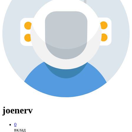
joenerv
0
вклад