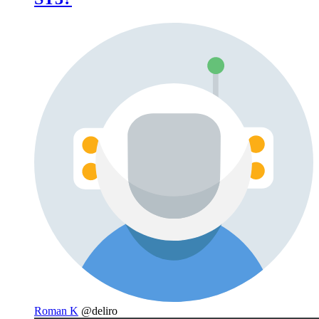
Roman K
@deliro