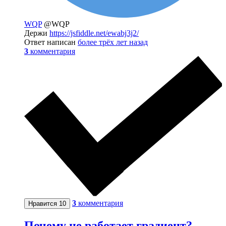
WQP
@WQP
Держи
https://jsfiddle.net/ewabj3j2/
Ответ написан
более трёх лет назад
3
комментария
3
комментария
Нравится
10
Почему не работает градиент?