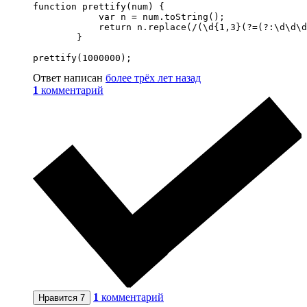
function prettify(num) {

            var n = num.toString();

            return n.replace(/(\d{1,3}(?=(?:\d\d\d
        }

prettify(1000000);
Ответ написан
более трёх лет назад
1
комментарий
1
комментарий
Нравится
7