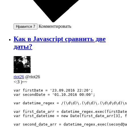
Комментировать
Нравится
7
Как в Javascript сравнить две
даты?
riot26
@riot26
<:З )~~
var firstDate = '23.09.2016 22:20';

var secondDate = '01.10.2016 00:00';

var datetime_regex = /(\d\d)\.(\d\d)\.(\d\d\d\d)\s
var first_date_arr = datetime_regex.exec(firstDate
var first_datetime = new Date(first_date_arr[3], f
var second_date_arr = datetime_regex.exec(secondDa