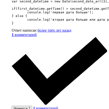
var second_datetime = new Date(second_date_arr[3],
if(first_datetime.getTime() > second_datetime.getT
	console.log('первая дата больше');

} else {

	console.log('вторая дата больше или даты равны');

}
Ответ написан
более трёх лет назад
1
комментарий
1
комментарий
Нравится
2