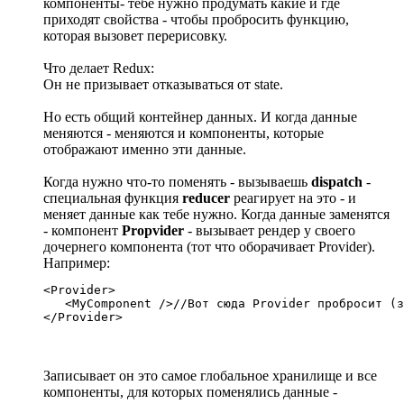
компоненты- тебе нужно продумать какие и где
приходят свойства - чтобы пробросить функцию,
которая вызовет перерисовку.
Что делает Redux:
Он не призывает отказываться от state.
Но есть общий контейнер данных. И когда данные
меняются - меняются и компоненты, которые
отображают именно эти данные.
Когда нужно что-то поменять - вызываешь
dispatch
-
специальная функция
reducer
реагирует на это - и
меняет данные как тебе нужно. Когда данные заменятся
- компонент
Propvider
- вызывает рендер у своего
дочернего компонента (тот что оборачивает Provider).
Например:
<Provider>

   <MyComponent />//Вот сюда Provider пробросит (з
</Provider>
Записывает он это самое глобальное хранилище и все
компоненты, для которых поменялись данные -