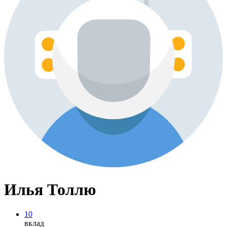
Илья Толлю
10
вклад