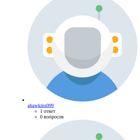
ahawkins099
1 ответ
0 вопросов