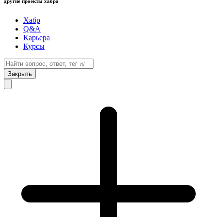
другие проекты хабра
Хабр
Q&A
Карьера
Курсы
Закрыть