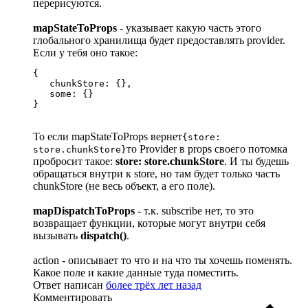
перерисуются.
mapStateToProps
- указывает какую часть этого
глобального хранилища будет предоставлять provider.
Если у тебя оно такое:
{

   chunkStore: {},

   some: {}

}
То если mapStateToProps вернет
{store:
то Provider в props своего потомка
store.chunkStore}
пробросит такое:
store: store.chunkStore
. И ты будешь
обращаться внутри к store, но там будет только часть
chunkStore (не весь объект, а его поле).
mapDispatchToProps
- т.к. subscribe нет, то это
возвращает функции, которые могут внутри себя
вызывать
dispatch()
.
action - описывает то что и на что ты хочешь поменять.
Какое поле и какие данные туда поместить.
Ответ написан
более трёх лет назад
Комментировать