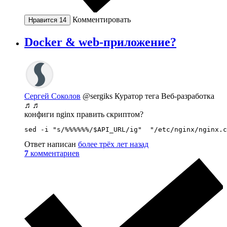
Комментировать
Нравится
14
Docker & web-приложение?
Сергей Соколов
@sergiks
Куратор тега Веб-разработка
♬♬
конфиги nginx править скриптом?
sed -i "s/%%%%%%/$API_URL/ig"  "/etc/nginx/nginx.c
Ответ написан
более трёх лет назад
7
комментариев