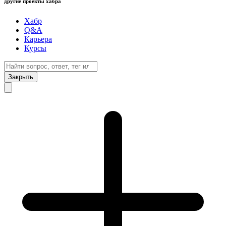
другие проекты хабра
Хабр
Q&A
Карьера
Курсы
Закрыть