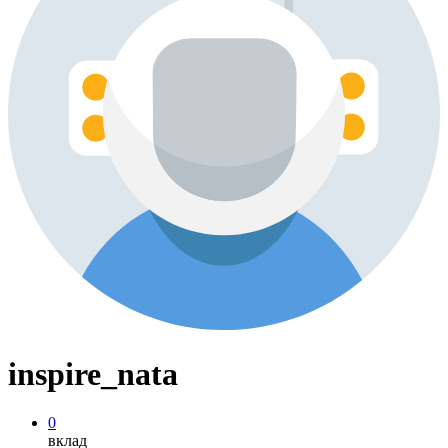
inspire_nata
0
вклад