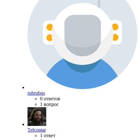
rubrubus
0 ответов
1 вопрос
Telcontar
1 ответ