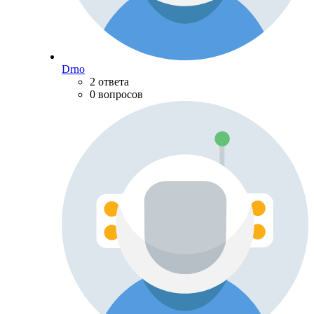
Drno
2 ответа
0 вопросов