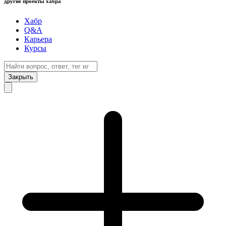
другие проекты хабра
Хабр
Q&A
Карьера
Курсы
Закрыть