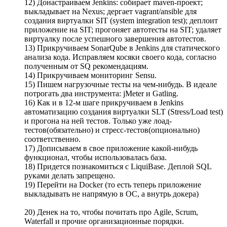
12) Донастраиваем Jenkins: собирает maven-проект;
выкладывает на Nexus; дергает vagrant/ansible для
создания виртуалки SIT (system integration test); деплоит
приложение на SIT; прогоняет автотесты на SIT; удаляет
виртуалку после успешного завершения автотестов.
13) Прикручиваем SonarQube в Jenkins для статического
анализа кода. Исправляем косяки своего кода, согласно
полученным от SQ рекомендациям.
14) Прикручиваем мониторинг Sensu.
15) Пишем нагрузочные тесты на чем-нибудь. В идеале
потрогать два инструмента: jMeter и Gatling.
16) Как и в 12-м шаге прикручиваем в Jenkins
автоматизацию создания виртуалки SLT (Stress/Load test)
и прогона на ней тестов. Только уже лоад-
тестов(обязательно) и стресс-тестов(опционально)
соответственно.
17) Дописываем в свое приложение какой-нибудь
функционал, чтобы использовалась база.
18) Придется познакомиться с LiquiBase. Деплой SQL
руками делать запрещено.
19) Перейти на Docker (то есть теперь приложение
выкладывать не напрямую в ОС, а внутрь докера)
20) Денек на то, чтобы почитать про Agile, Scrum,
Waterfall и прочие организационные порядки.