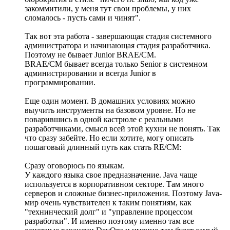
закоммитили, у меня тут свои проблемы, у них
сломалось - пусть сами и чинят".
Так вот эта работа - завершающая стадия системного
администратора и начинающая стадия разработчика.
Поэтому не бывает Junior BRAE/CM.
BRAE/CM бывает всегда только Senior в системном
администрировании и всегда Junior в
программировании.
Еще один момент. В домашних условиях можно
выучить инструменты на базовом уровне. Но не
поварившись в одной кастрюле с реальными
разработчиками, смысл всей этой кухни не понять. Так
что сразу забейте. Но если хотите, могу описать
пошаговый длинный путь как стать RE/CM:
Сразу оговорюсь по языкам.
У каждого языка свое предназначение. Java чаще
используется в корпоративном секторе. Там много
серверов и сложные бизнес-приложения. Поэтому Java-
мир очень чувствителен к таким понятиям, как
"технинческий долг" и "управление процессом
разработки". И именно поэтому именно там все