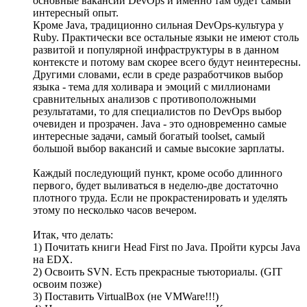
основные вакансии DevOps и именно там будет самый
интересный опыт.
Кроме Java, традиционно сильная DevOps-культура у
Ruby. Практически все остальные языки не имеют столь
развитой и популярной инфраструктуры в в данном
контексте и потому вам скорее всего будут неинтересны.
Другими словами, если в среде разработчиков выбор
языка - тема для холивара и эмоций с миллионами
сравнительных анализов с противоположными
результатами, то для специалистов по DevOps выбор
очевиден и прозрачен. Java - это одновременно самые
интересные задачи, самый богатый toolset, самый
большой выбор вакансий и самые высокие зарплаты.
Каждый последующий пункт, кроме особо длинного
первого, будет выливаться в неделю-две достаточно
плотного труда. Если не прокрастенировать и уделять
этому по несколько часов вечером.
Итак, что делать:
1) Почитать книги Head First по Java. Пройти курсы Java
на EDX.
2) Освоить SVN. Есть прекрасные тьюториалы. (GIT
освоим позже)
3) Поставить VirtualBox (не VMWare!!!)