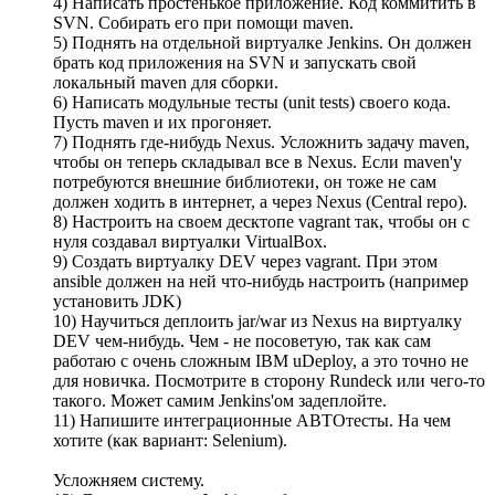
4) Написать простенькое приложение. Код коммитить в
SVN. Собирать его при помощи maven.
5) Поднять на отдельной виртуалке Jenkins. Он должен
брать код приложения на SVN и запускать свой
локальный maven для сборки.
6) Написать модульные тесты (unit tests) своего кода.
Пусть maven и их прогоняет.
7) Поднять где-нибудь Nexus. Усложнить задачу maven,
чтобы он теперь складывал все в Nexus. Если maven'у
потребуются внешние библиотеки, он тоже не сам
должен ходить в интернет, а через Nexus (Central repo).
8) Настроить на своем десктопе vagrant так, чтобы он с
нуля создавал виртуалки VirtualBox.
9) Создать виртуалку DEV через vagrant. При этом
ansible должен на ней что-нибудь настроить (например
установить JDK)
10) Научиться деплоить jar/war из Nexus на виртуалку
DEV чем-нибудь. Чем - не посоветую, так как сам
работаю с очень сложным IBM uDeploy, а это точно не
для новичка. Посмотрите в сторону Rundeck или чего-то
такого. Может самим Jenkins'ом задеплойте.
11) Напишите интеграционные АВТОтесты. На чем
хотите (как вариант: Selenium).
Усложняем систему.