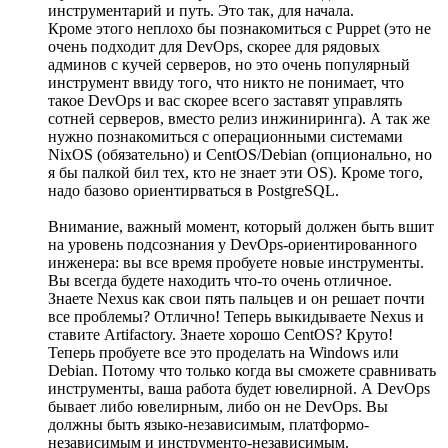
инструментарий и путь. Это так, для начала.
Кроме этого неплохо бы познакомиться с Puppet (это не
очень подходит для DevOps, скорее для рядовых
админов с кучей серверов, но это очень популярный
инструмент ввиду того, что никто не понимает, что
такое DevOps и вас скорее всего заставят управлять
сотней серверов, вместо релиз инжиниринга). А так же
нужно познакомиться с операционными системами
NixOS (обязательно) и CentOS/Debian (опционально, но
я бы палкой бил тех, кто не знает эти OS). Кроме того,
надо базово ориентирваться в PostgreSQL.
Внимание, важный момент, который должен быть вшит
на уровень подсознания у DevOps-ориентированного
инженера: вы все время пробуете новые инструменты.
Вы всегда будете находить что-то очень отличное.
Знаете Nexus как свои пять пальцев и он решает почти
все проблемы? Отлично! Теперь выкидываете Nexus и
ставите Artifactory. Знаете хорошо CentOS? Круто!
Теперь пробуете все это проделать на Windows или
Debian. Потому что только когда вы сможете сравнивать
инструменты, ваша работа будет ювелирной. А DevOps
бывает либо ювелирным, либо он не DevOps. Вы
должны быть языко-независимым, платформо-
независимым и инструменто-независимым.