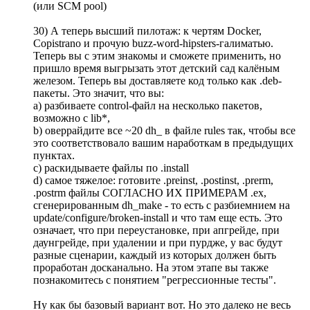
(или SCM pool)
30) А теперь высший пилотаж: к чертям Docker,
Copistrano и прочую buzz-word-hipsters-галиматью.
Теперь вы с этим знакомы и сможете применить, но
пришло время выгрызать этот детский сад калёным
железом. Теперь вы доставляете код только как .deb-
пакеты. Это значит, что вы:
a) разбиваете control-файл на несколько пакетов,
возможно с lib*,
b) оверрайдите все ~20 dh_ в файле rules так, чтобы все
это соответствовало вашим наработкам в предыдущих
пунктах.
c) раскидываете файлы по .install
d) самое тяжелое: готовите .preinst, .postinst, .prerm,
.postrm файлы СОГЛАСНО ИХ ПРИМЕРАМ .ex,
сгенерированным dh_make - то есть с разбиемнием на
update/configure/broken-install и что там еще есть. Это
означает, что при переустановке, при апгрейде, при
даунгрейде, при удалении и при пурдже, у вас будут
разные сценарии, каждый из которых должен быть
проработан досканально. На этом этапе вы также
познакомитесь с понятием "регрессионные тесты".
Ну как бы базовый вариант вот. Но это далеко не весь