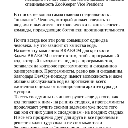
специальность ZooKeeper Vice President
В список не вошла самая главная специальность -
"психолог". Человек, который должен следить за
людьми и вычислять психологически важные аспекты
команды, пораждающие боттлнеки производительности.
Почти всегда все эти роли совмещают один-два
человека. Ну это зависит от качества кода.
Назовем эту компанию BRAE/CM для краткости.
Задача BRAE/CM состоит в том, чтобы программный
код, который выходит из под пера программистов,
оставался на контроле программистов и сисадминов
одновременно. Программисты, равно как и сисадмины,
благодаря DevOps-подходу, имеют возможность и даже
обязаны обслуживать код на протяжении всего
жизненного цикла от планирования архитектуры до
мусорки.
То есть сисадмины начинают рулить еще до того, как
код попадет к ним - на ранних стадиях, а программисты
продолжают рулить своими задачами уже после того,
как код от них ушел к сисадминам - на поздних стадиях.
И все это прозрачно друг для друга и все проблемы и
решения ходят туда сюда и не спотыкаются о
бюрократия в стиле "ничего не знаю, мы код уже