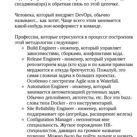
сисадмина(ops) и обратная связь по этой цепочке.
Человека, который внедряет DevOps, обычно
называют... как хотят. Чаще всего этим занимается
какой-нибудь нон-конформист в команде.
Профессии, которые отрисуются в процессе построения
этой методологии следующие:
Build Engineer - инженер, который управляет
зависимостями, сборками, конфликтами кода.
Release Engineer - инженер, который управляет
репозиторием кода (кто куда и по каким правилам
мерджится и откуда бренчуется). Пожалуй, это
самая сложная задача в больших проектах.
Особенно с нестрогим Agile или в Waterfall.
Automation Engineer - инженер, который
занимается автоматизацией рутинных задач.
Обычно деплоймент, автотесты, etc. Все эти buzz-
слова типа Docker - его инструментарий.
Site Reliability Engineer - инженер, который
поддерживает ops (апгрейды, расширение железа)
Configuration Manager - непонятная мне
специальность. Жуткое порождение HR-
специалистов, давящих на громкое название
позиции. Можно было бы пойти дальше и назвать