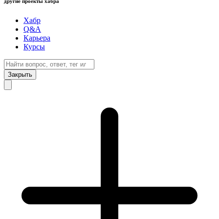
другие проекты хабра
Хабр
Q&A
Карьера
Курсы
Закрыть