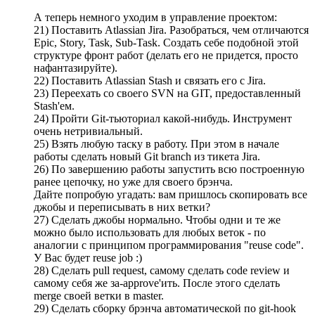
А теперь немного уходим в управление проектом:
21) Поставить Atlassian Jira. Разобраться, чем отличаются
Epic, Story, Task, Sub-Task. Создать себе подобной этой
структуре фронт работ (делать его не придется, просто
нафантазируйте).
22) Поставить Atlassian Stash и связать его с Jira.
23) Переехать со своего SVN на GIT, предоставленный
Stash'ем.
24) Пройти Git-тьюториал какой-нибудь. Инструмент
очень нетривиальный.
25) Взять любую таску в работу. При этом в начале
работы сделать новый Git branch из тикета Jira.
26) По завершению работы запустить всю построенную
ранее цепочку, но уже для своего брэнча.
Дайте попробую угадать: вам пришлось скопировать все
джобы и переписывать в них ветки?
27) Сделать джобы нормально. Чтобы одни и те же
можно было использовать для любых веток - по
аналогии с принципом программирования "reuse code".
У Вас будет reuse job :)
28) Сделать pull request, самому сделать code review и
самому себя же за-approve'ить. После этого сделать
merge своей ветки в master.
29) Сделать сборку брэнча автоматической по git-hook