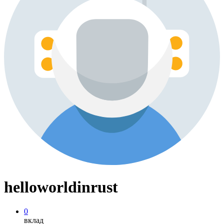
helloworldinrust
0
вклад