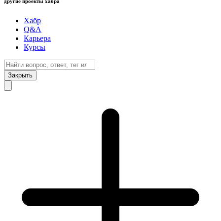
другие проекты хабра
Хабр
Q&A
Карьера
Курсы
Закрыть