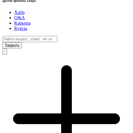
другие проекты хабра
Хабр
Q&A
Карьера
Курсы
Закрыть