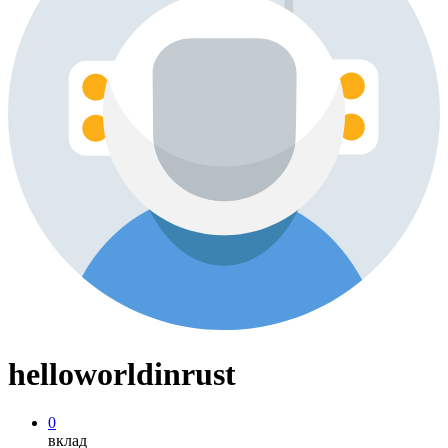
helloworldinrust
0
вклад