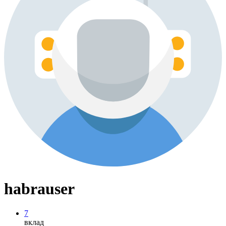
habrauser
7
вклад