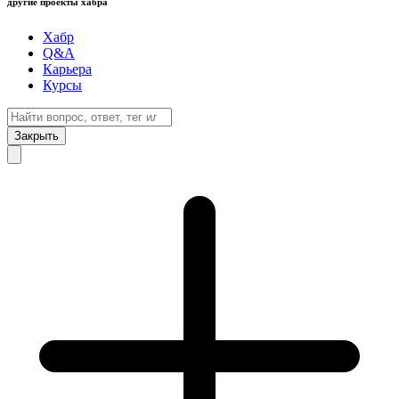
другие проекты хабра
Хабр
Q&A
Карьера
Курсы
Закрыть