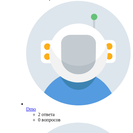
Drno
2 ответа
0 вопросов