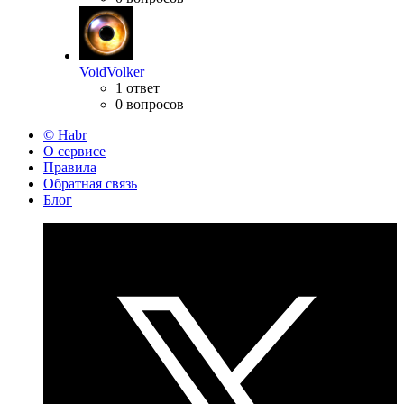
VoidVolker
1 ответ
0 вопросов
© Habr
О сервисе
Правила
Обратная связь
Блог