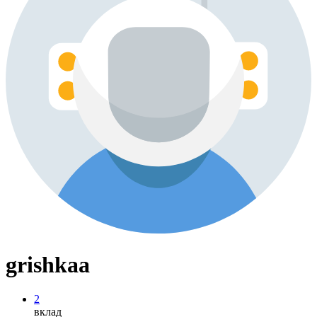
grishkaa
2
вклад