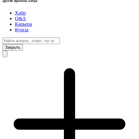
другие проекты хабра
Хабр
Q&A
Карьера
Курсы
Закрыть