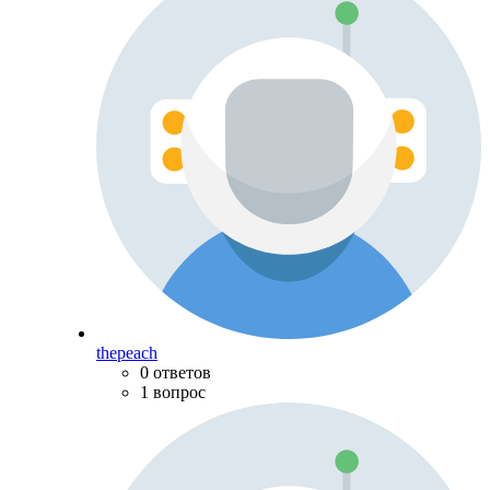
thepeach
0 ответов
1 вопрос