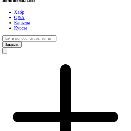
другие проекты хабра
Хабр
Q&A
Карьера
Курсы
Закрыть