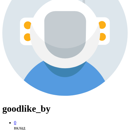
goodlike_by
0
вклад