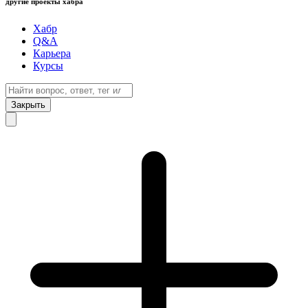
другие проекты хабра
Хабр
Q&A
Карьера
Курсы
Закрыть