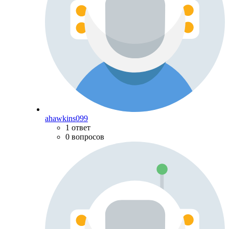
ahawkins099
1 ответ
0 вопросов