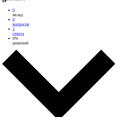
0
вклад
0
вопросов
2
ответа
0%
решений