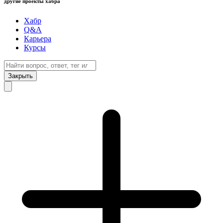
другие проекты хабра
Хабр
Q&A
Карьера
Курсы
Закрыть