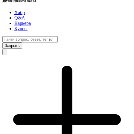
другие проекты хабра
Хабр
Q&A
Карьера
Курсы
Закрыть