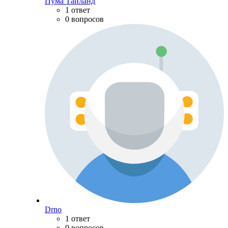
Пума Тайланд
1 ответ
0 вопросов
Drno
1 ответ
0 вопросов