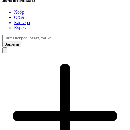
другие проекты хабра
Хабр
Q&A
Карьера
Курсы
Закрыть