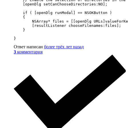
    [openDlg setCanChooseDirectories:NO];

    if ( [openDlg runModal] == NSOKButton )

    {

        NSArray* files = [[openDlg URLs]valueForKe
        [resultListener chooseFilenames:files];

    }

}
Ответ написан
более трёх лет назад
3
комментария