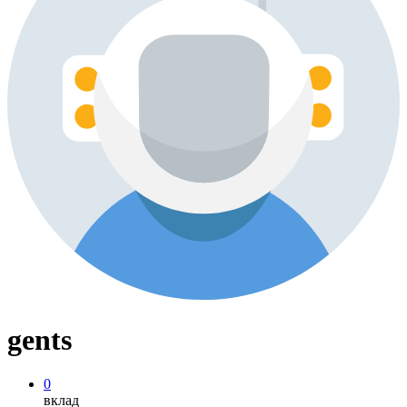
gents
0
вклад