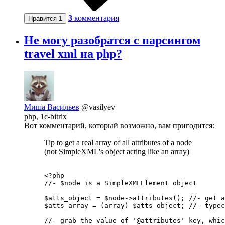
3
комментария
Нравится
1
Не могу разобратся с парсингом
travel xml на php?
Миша Васильев
@vasilyev
php, 1c-bitrix
Вот комментарий, который возможно, вам пригодится:
Tip to get a real array of all attributes of a node
(not SimpleXML's object acting like an array)
<?php

//- $node is a SimpleXMLElement object

$atts_object = $node->attributes(); //- get a
$atts_array = (array) $atts_object; //- typec
//- grab the value of '@attributes' key, whic