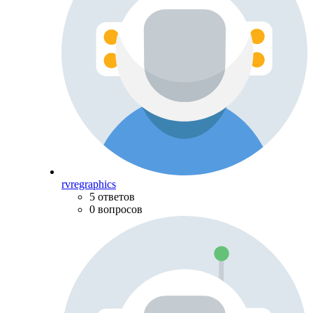
rvregraphics
5 ответов
0 вопросов