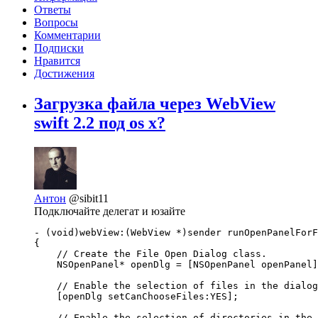
Ответы
Вопросы
Комментарии
Подписки
Нравится
Достижения
Загрузка файла через WebView
swift 2.2 под os x?
Антон
@sibit11
Подключайте делегат и юзайте
- (void)webView:(WebView *)sender runOpenPanelForF
{       

    // Create the File Open Dialog class.

    NSOpenPanel* openDlg = [NSOpenPanel openPanel]
    // Enable the selection of files in the dialog
    [openDlg setCanChooseFiles:YES];

    // Enable the selection of directories in the 