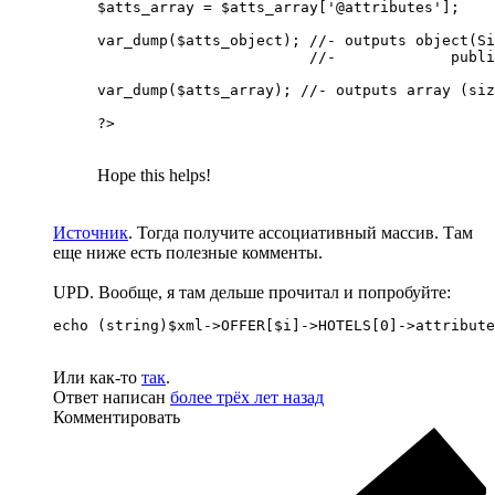
$atts_array = $atts_array['@attributes'];

var_dump($atts_object); //- outputs object(Si
                        //-             publi
var_dump($atts_array); //- outputs array (siz
?>
Hope this helps!
Источник
. Тогда получите ассоциативный массив. Там
еще ниже есть полезные комменты.
UPD. Вообще, я там дельше прочитал и попробуйте:
echo (string)$xml->OFFER[$i]->HOTELS[0]->attribute
Или как-то
так
.
Ответ написан
более трёх лет назад
Комментировать