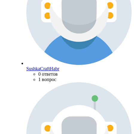
SushkaCraftHabr
0 ответов
1 вопрос