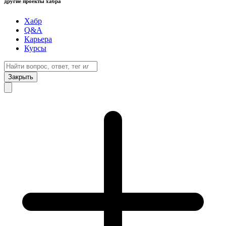
другие проекты хабра
Хабр
Q&A
Карьера
Курсы
Закрыть