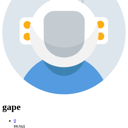
gape
0
вклад