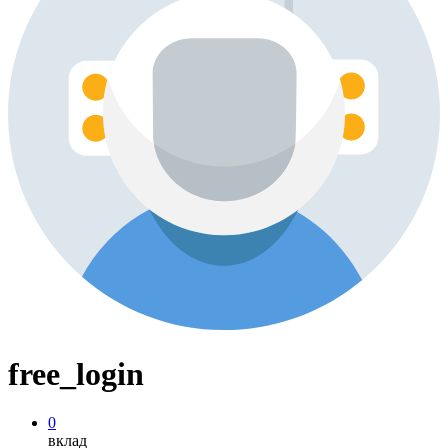
free_login
0
вклад