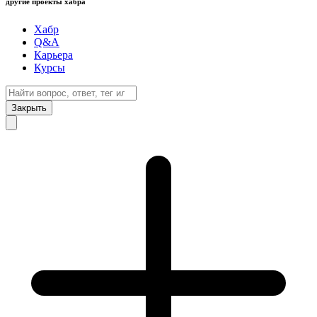
другие проекты хабра
Хабр
Q&A
Карьера
Курсы
Закрыть