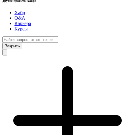
другие проекты хабра
Хабр
Q&A
Карьера
Курсы
Закрыть