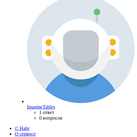
ImagineTables
1 ответ
0 вопросов
© Habr
О сервисе