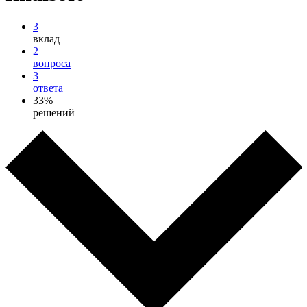
3
вклад
2
вопроса
3
ответа
33%
решений