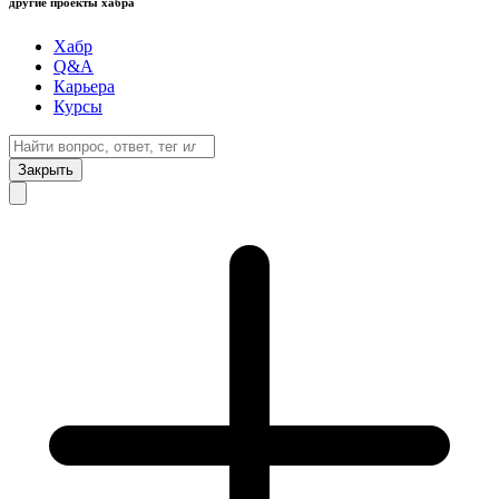
другие проекты хабра
Хабр
Q&A
Карьера
Курсы
Закрыть