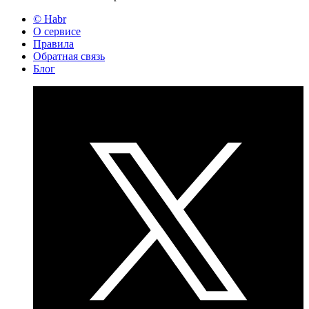
© Habr
О сервисе
Правила
Обратная связь
Блог