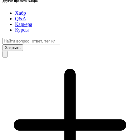
другие проекты хабра
Хабр
Q&A
Карьера
Курсы
Закрыть