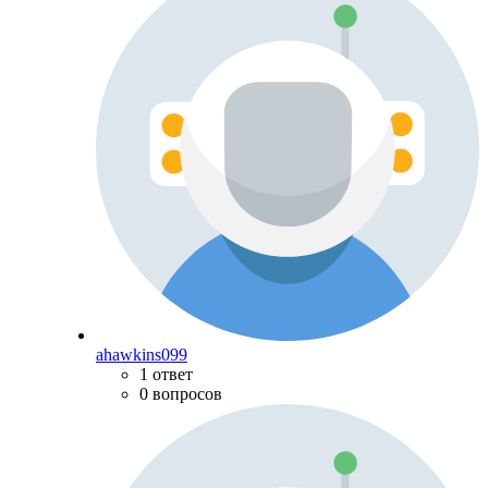
ahawkins099
1 ответ
0 вопросов