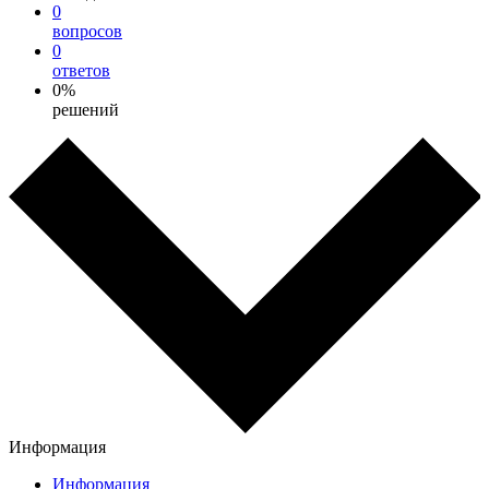
0
вопросов
0
ответов
0%
решений
Информация
Информация