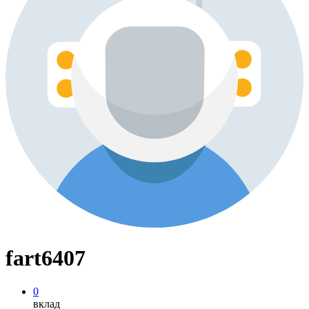
fart6407
0
вклад