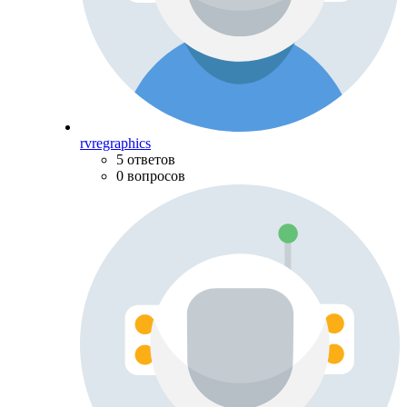
rvregraphics
5 ответов
0 вопросов