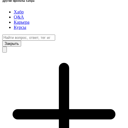
другие проекты хабра
Хабр
Q&A
Карьера
Курсы
Закрыть