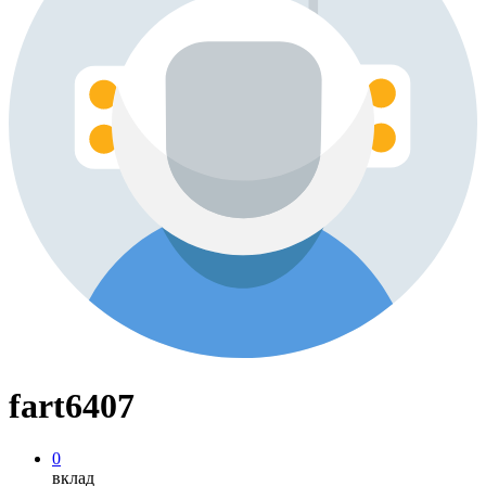
fart6407
0
вклад