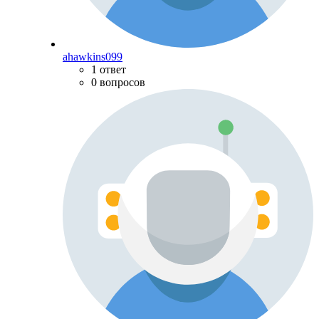
ahawkins099
1 ответ
0 вопросов