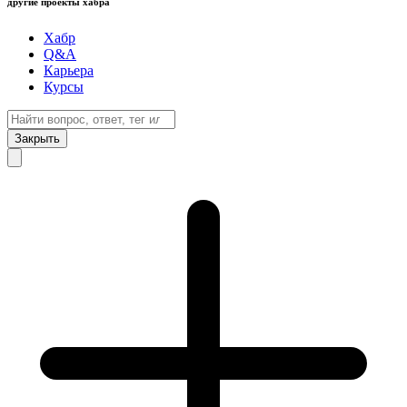
другие проекты хабра
Хабр
Q&A
Карьера
Курсы
Закрыть