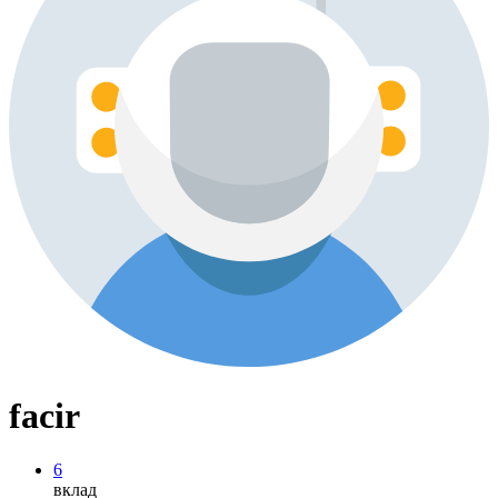
facir
6
вклад