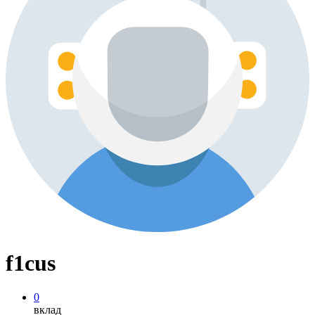
f1cus
0
вклад