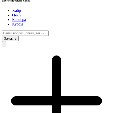
другие проекты хабра
Хабр
Q&A
Карьера
Курсы
Закрыть