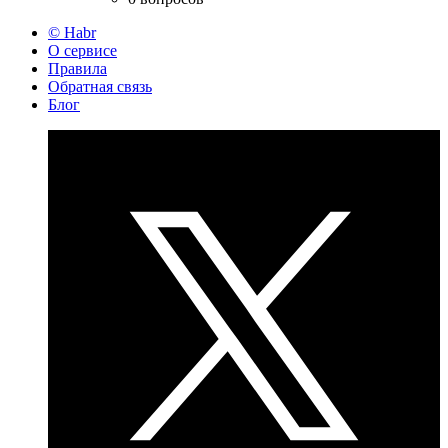
© Habr
О сервисе
Правила
Обратная связь
Блог