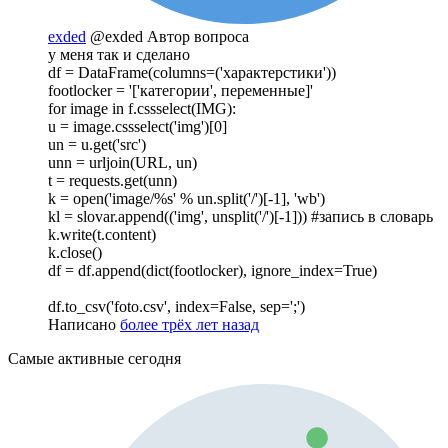
exded
@exded
Автор вопроса
у меня так и сделано
df = DataFrame(columns=('характерстики'))
footlocker = '['категории', переменные]'
for image in f.cssselect(IMG):
u = image.cssselect('img')[0]
un = u.get('src')
unn = urljoin(URL, un)
t = requests.get(unn)
k = open('image/%s' % un.split('/')[-1], 'wb')
kl = slovar.append(('img', unsplit('/')[-1])) #запись в словарь
k.write(t.content)
k.close()
df = df.append(dict(footlocker), ignore_index=True)
df.to_csv('foto.csv', index=False, sep=';')
Написано
более трёх лет назад
Самые активные сегодня