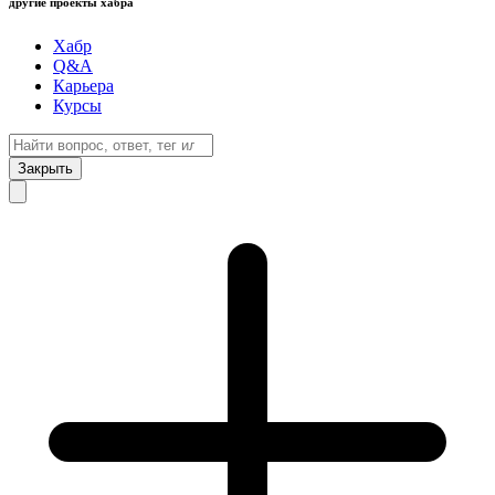
другие проекты хабра
Хабр
Q&A
Карьера
Курсы
Закрыть