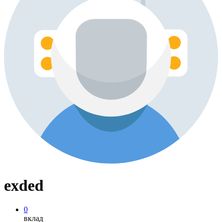
exded
0
вклад