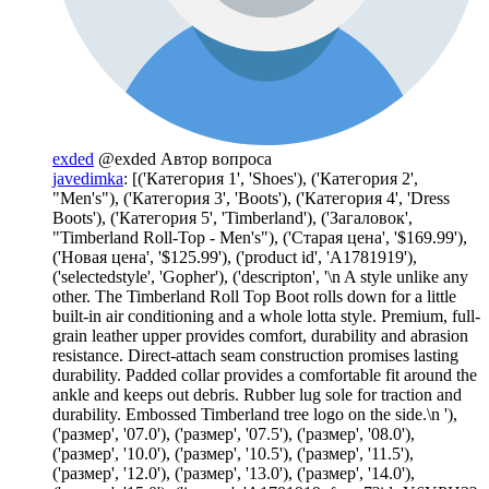
exded
@exded
Автор вопроса
javedimka
: [('Категория 1', 'Shoes'), ('Категория 2',
"Men's"), ('Категория 3', 'Boots'), ('Категория 4', 'Dress
Boots'), ('Категория 5', 'Timberland'), ('Загаловок',
"Timberland Roll-Top - Men's"), ('Старая цена', '$169.99'),
('Новая цена', '$125.99'), ('product id', 'A1781919'),
('selectedstyle', 'Gopher'), ('descripton', '\n A style unlike any
other. The Timberland Roll Top Boot rolls down for a little
built-in air conditioning and a whole lotta style. Premium, full-
grain leather upper provides comfort, durability and abrasion
resistance. Direct-attach seam construction promises lasting
durability. Padded collar provides a comfortable fit around the
ankle and keeps out debris. Rubber lug sole for traction and
durability. Embossed Timberland tree logo on the side.\n '),
('размер', '07.0'), ('размер', '07.5'), ('размер', '08.0'),
('размер', '10.0'), ('размер', '10.5'), ('размер', '11.5'),
('размер', '12.0'), ('размер', '13.0'), ('размер', '14.0'),