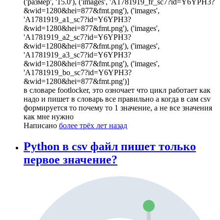
('размер', '15.0'), ('images', 'A1781919_fr_sc7?id=Y6YPH3?
&wid=1280&hei=877&fmt.png'), ('images',
'A1781919_a1_sc7?id=Y6YPH3?
&wid=1280&hei=877&fmt.png'), ('images',
'A1781919_a2_sc7?id=Y6YPH3?
&wid=1280&hei=877&fmt.png'), ('images',
'A1781919_a3_sc7?id=Y6YPH3?
&wid=1280&hei=877&fmt.png'), ('images',
'A1781919_bo_sc7?id=Y6YPH3?
&wid=1280&hei=877&fmt.png')]
в словаре footlocker, это озночает что цикл работает как
надо и пишет в словарь все правильно а когда в сам csv
формируется то почему то 1 значение, а не все значения
как мне нужно
Написано
более трёх лет назад
Python в csv файл пишет только
первое значение?