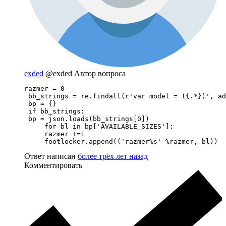
exded
@exded
Автор вопроса
razmer = 0

 bb_strings = re.findall(r'var model = ({.*})', ad
 bp = {}

 if bb_strings:

 bp = json.loads(bb_strings[0])

     for bl in bp['AVAILABLE_SIZES']:

     razmer +=1

     footlocker.append(('razmer%s' %razmer, bl))
Ответ написан
более трёх лет назад
Комментировать