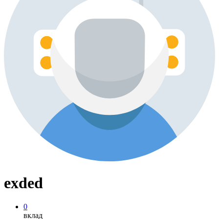
exded
0
вклад