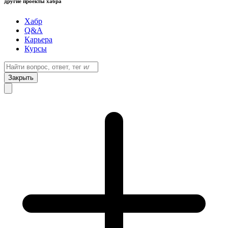
другие проекты хабра
Хабр
Q&A
Карьера
Курсы
Закрыть