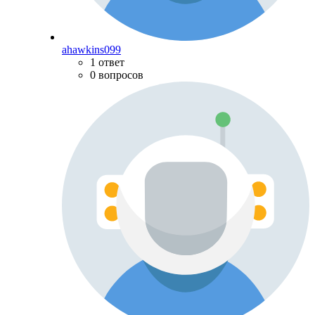
ahawkins099
1 ответ
0 вопросов