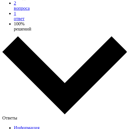
2
вопроса
1
ответ
100%
решений
Ответы
Информация