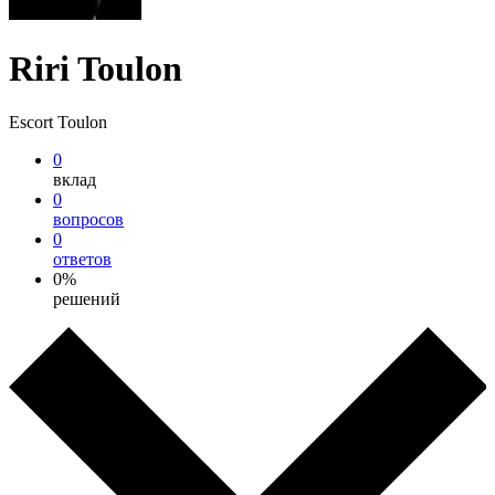
Riri Toulon
Escort Toulon
0
вклад
0
вопросов
0
ответов
0%
решений