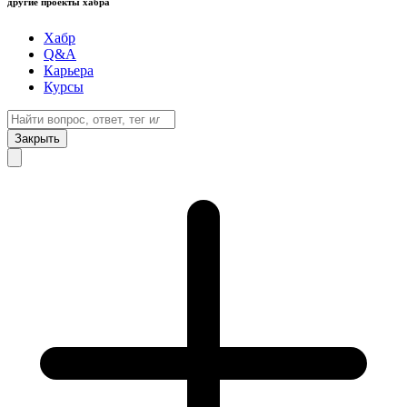
другие проекты хабра
Хабр
Q&A
Карьера
Курсы
Закрыть