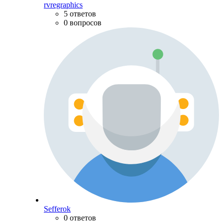
rvregraphics
5 ответов
0 вопросов
Sefferok
0 ответов