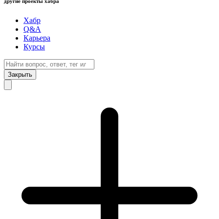
другие проекты хабра
Хабр
Q&A
Карьера
Курсы
Закрыть