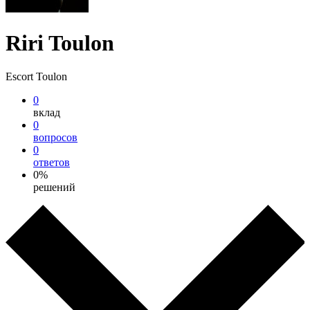
Riri Toulon
Escort Toulon
0
вклад
0
вопросов
0
ответов
0%
решений