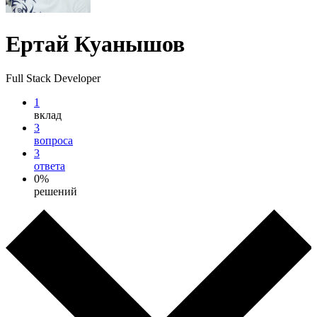
Ертай Куанышов
Full Stack Developer
1
вклад
3
вопроса
3
ответа
0%
решений