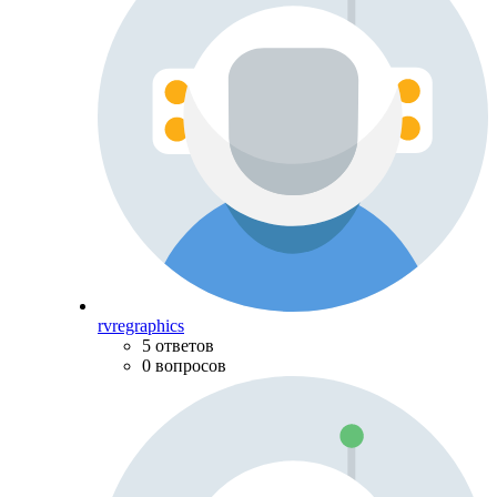
rvregraphics
5 ответов
0 вопросов