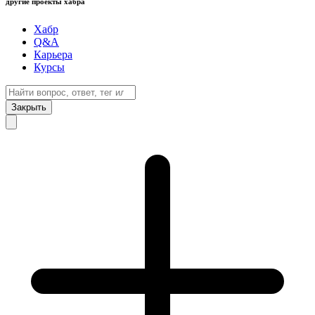
другие проекты хабра
Хабр
Q&A
Карьера
Курсы
Закрыть