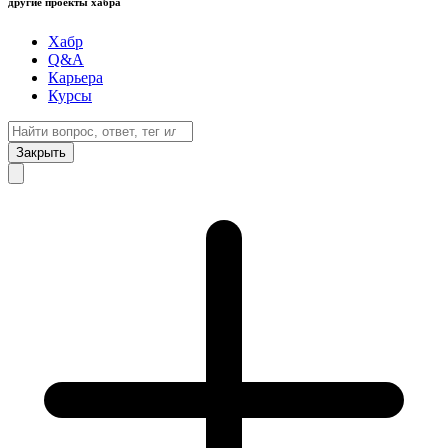
другие проекты хабра
Хабр
Q&A
Карьера
Курсы
Закрыть