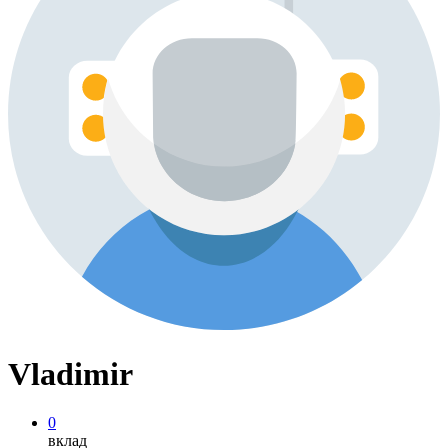
Vladimir
0
вклад