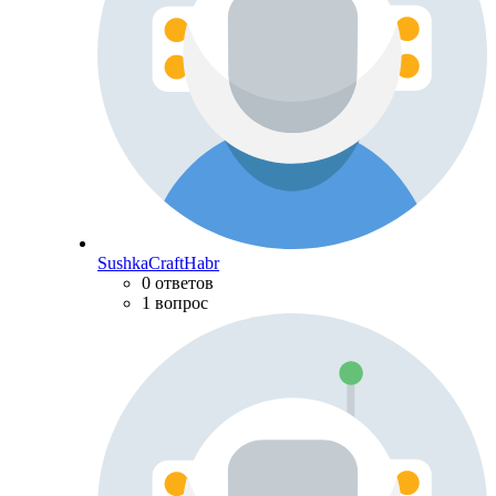
SushkaCraftHabr
0 ответов
1 вопрос