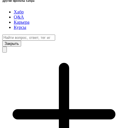
другие проекты хабра
Хабр
Q&A
Карьера
Курсы
Закрыть