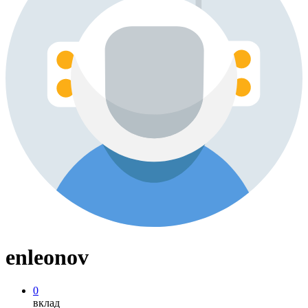
enleonov
0
вклад